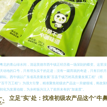
粤北的青山绿水间，清远英德市西牛镇正经历着一场深刻的蝶变。这里没
天动地的口号，只有埋头实干的足迹；没有一蹴而就的奇迹，只有日积月
耕耘。西牛镇以广东省高质量发展“百县千镇万村高质量发展工程”（简
“百千万工程”）为强大引擎，精准聚焦初级农产品这一关键领域，将政策
转化为发展动能，为乡村振兴注入了前所未有的“加速度”。
一、 立足“实”处：找准初级农产品这个“牛
子”