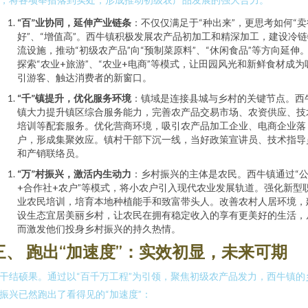
“百”业协同，延伸产业链条
：不仅仅满足于“种出来”，更思考如何“卖
好”、“增值高”。西牛镇积极发展农产品初加工和精深加工，建设冷链
流设施，推动“初级农产品”向“预制菜原料”、“休闲食品”等方向延伸
探索“农业+旅游”、“农业+电商”等模式，让田园风光和新鲜食材成为
引游客、触达消费者的新窗口。
“千”镇提升，优化服务环境
：镇域是连接县城与乡村的关键节点。西
镇大力提升镇区综合服务能力，完善农产品交易市场、农资供应、技
培训等配套服务。优化营商环境，吸引农产品加工企业、电商企业落
户，形成集聚效应。镇村干部下沉一线，当好政策宣讲员、技术指导
和产销联络员。
“万”村振兴，激活内生动力
：乡村振兴的主体是农民。西牛镇通过“
+合作社+农户”等模式，将小农户引入现代农业发展轨道。强化新型
业农民培训，培育本地种植能手和致富带头人。改善农村人居环境，
设生态宜居美丽乡村，让农民在拥有稳定收入的享有更美好的生活，
而激发他们投身乡村振兴的持久热情。
三、 跑出“加速度”：实效初显，未来可期
干结硕果。通过以“百千万工程”为引领，聚焦初级农产品发力，西牛镇的
振兴已然跑出了看得见的“加速度”：