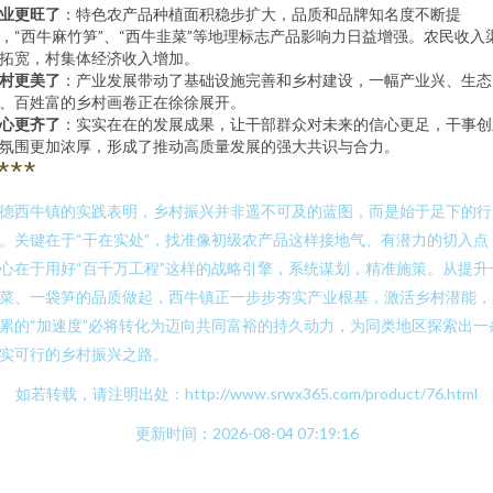
业更旺了
：特色农产品种植面积稳步扩大，品质和品牌知名度不断提
，“西牛麻竹笋”、“西牛韭菜”等地理标志产品影响力日益增强。农民收入
拓宽，村集体经济收入增加。
村更美了
：产业发展带动了基础设施完善和乡村建设，一幅产业兴、生态
、百姓富的乡村画卷正在徐徐展开。
心更齐了
：实实在在的发展成果，让干部群众对未来的信心更足，干事创
氛围更加浓厚，形成了推动高质量发展的强大共识与合力。
***
德西牛镇的实践表明，乡村振兴并非遥不可及的蓝图，而是始于足下的行
。关键在于“干在实处”，找准像初级农产品这样接地气、有潜力的切入点
心在于用好“百千万工程”这样的战略引擎，系统谋划，精准施策。从提升
菜、一袋笋的品质做起，西牛镇正一步步夯实产业根基，激活乡村潜能，
累的“加速度”必将转化为迈向共同富裕的持久动力，为同类地区探索出一
实可行的乡村振兴之路。
如若转载，请注明出处：http://www.srwx365.com/product/76.html
更新时间：2026-08-04 07:19:16