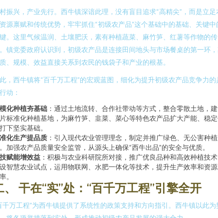
村振兴，产业先行。西牛镇深谙此理，没有盲目追求“高精尖”，而是立足
资源禀赋和传统优势，牢牢抓住“初级农产品”这个基础中的基础、关键中
键。这里气候温润、土壤肥沃，素有种植蔬菜、麻竹笋、红薯等作物的传
。镇党委政府认识到，初级农产品是连接田间地头与市场餐桌的第一环，
质、规模、效益直接关系到农民的钱袋子和产业的根基。
此，西牛镇将“百千万工程”的宏观蓝图，细化为提升初级农产品竞争力的
行动：
模化种植夯基础
：通过土地流转、合作社带动等方式，整合零散土地，建
片标准化种植基地，为麻竹笋、韭菜、菜心等特色农产品扩大产能、稳定
打下坚实基础。
准化生产提品质
：引入现代农业管理理念，制定并推广绿色、无公害种植
。加强农产品质量安全监管，从源头上确保“西牛出品”的安全与优质。
技赋能增效益
：积极与农业科研院所对接，推广优良品种和高效种植技术
设智慧农业试点，运用物联网、水肥一体化等技术，提升生产效率和资源
率。
二、 干在“实”处：“百千万工程”引擎全开
百千万工程”为西牛镇提供了系统性的政策支持和方向指引。西牛镇以此为
，将各项举措落到实处，形成推动初级农产品发展的强大合力。